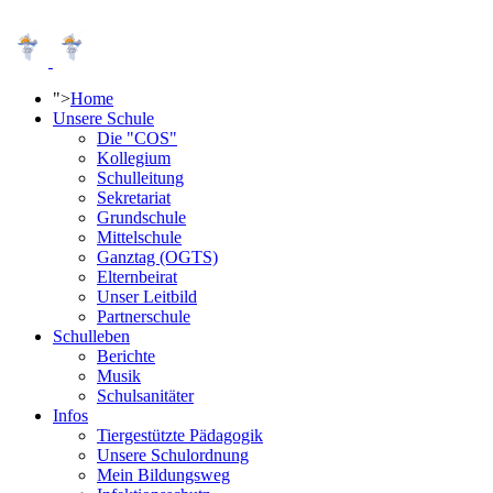
">
Home
Unsere Schule
Die "COS"
Kollegium
Schulleitung
Sekretariat
Grundschule
Mittelschule
Ganztag (OGTS)
Elternbeirat
Unser Leitbild
Partnerschule
Schulleben
Berichte
Musik
Schulsanitäter
Infos
Tiergestützte Pädagogik
Unsere Schulordnung
Mein Bildungsweg