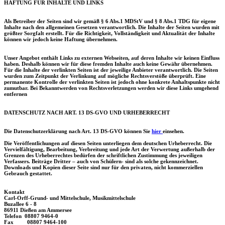
HAFTUNG FÜR INHALTE UND LINKS
Als Betreiber der Seiten sind wir gemäß § 6 Abs.1 MDStV und § 8 Abs.1 TDG für eigene
Inhalte nach den allgemeinen Gesetzen verantwortlich. Die Inhalte der Seiten wurden mit
größter Sorgfalt erstellt. Für die Richtigkeit, Vollständigkeit und Aktualität der Inhalte
können wir jedoch keine Haftung übernehmen.
Unser Angebot enthält Links zu externen Webseiten, auf deren Inhalte wir keinen Einfluss
haben. Deshalb können wir für diese fremden Inhalte auch keine Gewähr übernehmen.
Für die Inhalte der verlinkten Seiten ist der jeweilige Anbieter verantwortlich. Die Seiten
wurden zum Zeitpunkt der Verlinkung auf mögliche Rechtsverstöße überprüft. Eine
permanente Kontrolle der verlinkten Seiten ist jedoch ohne konkrete Anhaltspunkte nicht
zumutbar. Bei Bekanntwerden von Rechtsverletzungen werden wir diese Links umgehend
entfernen
DATENSCHUTZ NACH ART. 13 DS-GVO UND URHEBERRECHT
Die Datenschutzerklärung nach Art. 13 DS-GVO können Sie
hier
einsehen.
Die Veröffentlichungen auf diesen Seiten unterliegen dem deutschen Urheberrecht. Die
Vervielfältigung,
Bearbeitung, Verbreitung und jede Art der Verwertung außerhalb der
Grenzen des Urheberrechtes bedürfen der schriftlichen Zustimmung des jeweiligen
Verfassers. Beiträge Dritter – auch von Schülern- sind als solche gekennzeichnet.
Downloads und Kopien dieser Seite sind nur für den privaten, nicht kommerziellen
Gebrauch gestattet.
Kontakt
Carl-Orff-Grund- und Mittelschule, Musikmittelschule
Buzallee 6 - 8
86911 Dießen am Ammersee
Telefon 08807 9464-0
Fax 08807 9464-100